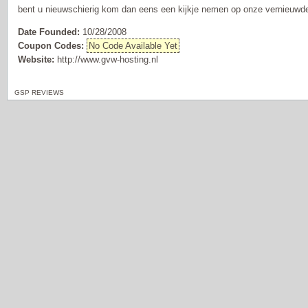
bent u nieuwschierig kom dan eens een kijkje nemen op onze vernieuwde
Date Founded:
10/28/2008
Coupon Codes:
No Code Available Yet
Website:
http://www.gvw-hosting.nl
GSP REVIEWS