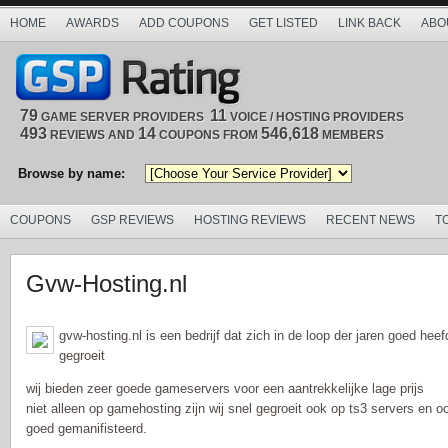
HOME
AWARDS
ADD COUPONS
GET LISTED
LINK BACK
ABO
79
11
GAME SERVER PROVIDERS
VOICE / HOSTING PROVIDERS
493
14
546,618
REVIEWS AND
COUPONS FROM
MEMBERS
Browse by name:
COUPONS
GSP REVIEWS
HOSTING REVIEWS
RECENT NEWS
T
Gvw-Hosting.nl
gvw-hosting.nl is een bedrijf dat zich in de loop der jaren goed heef
gegroeit
wij bieden zeer goede gameservers voor een aantrekkelijke lage prijs
niet alleen op gamehosting zijn wij snel gegroeit ook op ts3 servers en 
goed gemanifisteerd.